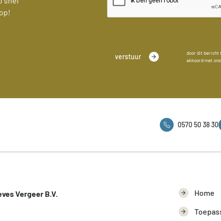
o snel
op!
door dit bericht
verstuur
akkoord met on
0570 50 38 30
Home
ves Vergeer B.V.
Toepas