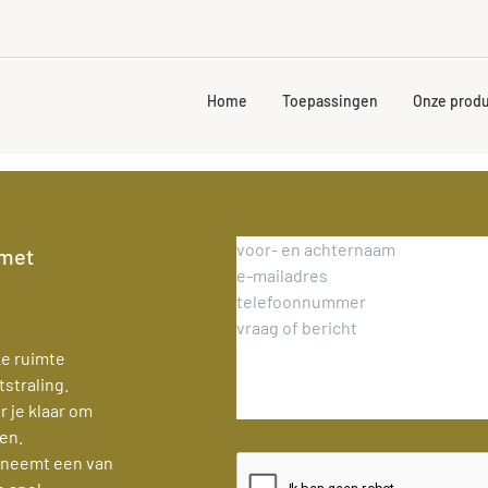
Home
Toepassingen
Onze prod
 met
ke ruimte
straling.
r je klaar om
en.
n neemt een van