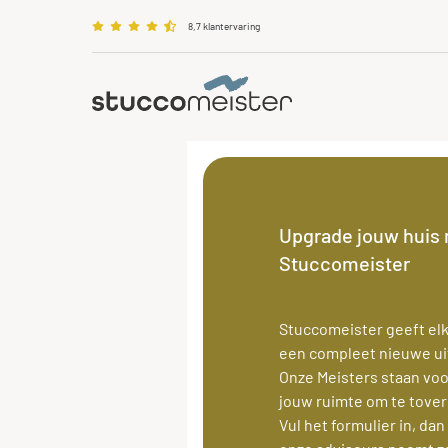
8,7 klantervaring
0570 50 38 30
info@stuccomeister.nl
Upgrade jouw huis
Stuccomeister
Stuccomeister geeft el
een compleet nieuwe uit
Onze Meisters staan voo
jouw ruimte om te tover
Vul het formulier in, da