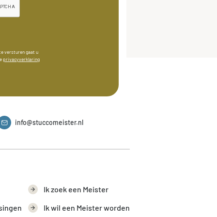
 te versturen gaat u
ze
privacyverklaring
info@stuccomeister.nl
Ik zoek een Meister
singen
Ik wil een Meister worden